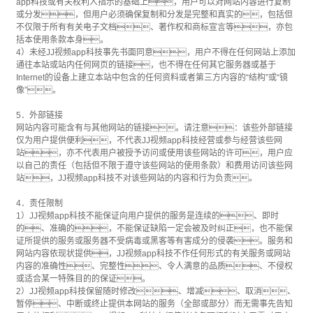
app科技或有关权利人指示的基础上，用户可以对网站内容进行复制
或分发，但用户必须确保复制和分发是完整和真实的，包括但
不仅限于所有有关电子文档、著作权和商标宣言等，亦包
括本使用条款本身。
4）未经JJ视频app科技事先书面同意，用户不得在任何网站上添加
通往本站或站内任何网页的链接，也不得在任何其它服务器或基于
Internet的设备上建立本站中包含的任何资料或者第三方内容的“结构”或“镜
像”。
5．外部链接
网站内容可能含有与其他网站的链接。请注意：该些外部链接
仅为用户提供便利，不代表JJ视频app科技经营或参与经营该些网
站，亦不代表用户被授予访问或使用该些网站的许可，用户应
以自己的责任（包括但不限于遵守该些网站的使用条款）和费用访问该些网
站，JJ视频app科技不对该些网站的内容和行为负责。
4．责任限制
1）JJ视频app科技不能保证向用户提供的服务是连续的、即时
的、准确的，不能保证缺陷一定会被及时纠正，也不能保
证所提供的服务或服务器不受病毒或黑客等有害成分的侵袭。服务和
网站内容依现状提供，JJ视频app科技不作任何形式的有关服务或网站
内容的准确性、完整性、令人满意的品质、不侵权
或适合某一特殊目的的保证。
2）JJ视频app科技保留随时修改、增减、取消、
暂停、中断或终止提供本网站的服务（全部或部分）而无需事先告知