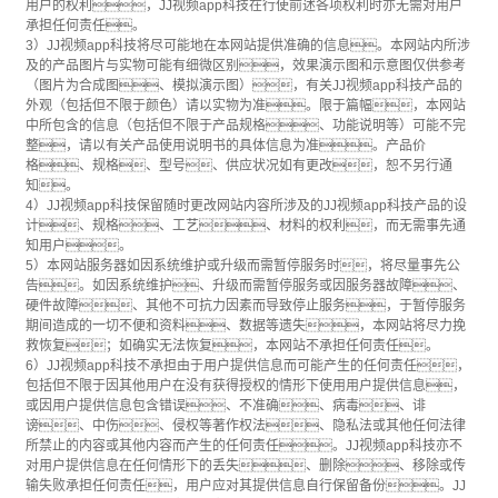
用户的权利，JJ视频app科技在行使前述各项权利时亦无需对用户
承担任何责任。
3）JJ视频app科技将尽可能地在本网站提供准确的信息。本网站内所涉
及的产品图片与实物可能有细微区别，效果演示图和示意图仅供参考
（图片为合成图、模拟演示图），有关JJ视频app科技产品的
外观（包括但不限于颜色）请以实物为准。限于篇幅，本网站
中所包含的信息（包括但不限于产品规格、功能说明等）可能不完
整，请以有关产品使用说明书的具体信息为准。产品价
格、规格、型号、供应状况如有更改，恕不另行通
知。
4）JJ视频app科技保留随时更改网站内容所涉及的JJ视频app科技产品的设
计、规格、工艺、材料的权利，而无需事先通
知用户。
5）本网站服务器如因系统维护或升级而需暂停服务时，将尽量事先公
告。如因系统维护、升级而需暂停服务或因服务器故障、
硬件故障、其他不可抗力因素而导致停止服务，于暂停服务
期间造成的一切不便和资料、数据等遗失，本网站将尽力挽
救恢复；如确实无法恢复，本网站不承担任何责任。
6）JJ视频app科技不承担由于用户提供信息而可能产生的任何责任，
包括但不限于因其他用户在没有获得授权的情形下使用用户提供信息，
或因用户提供信息包含错误、不准确、病毒、诽
谤、中伤、侵权等著作权法、隐私法或其他任何法律
所禁止的内容或其他内容而产生的任何责任。JJ视频app科技亦不
对用户提供信息在任何情形下的丢失、删除、移除或传
输失败承担任何责任，用户应对其提供信息自行保留备份。JJ