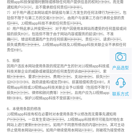
视频app科技保留随时删除或移除任何用户提供信息的权利，而无需
通知用户，且不需承担任何责任。
7）对于用户通过本网站或外部链接与第三方发生的任何法律行为，包
括但不限于与第三方的交易，由用户与该第三方自行承担全部的责
任，JJ视频app科技不承担任何责任。
8）用户特此承认并接受：对于用户因使用本网站而遭受的任何直接或间
接的损失，包括但不限于由于网站内容或服务的延误、不准
确、错误和遗漏而产生的任何损害、责任、请求、
损失或费用，JJ视频app科技及JJ视频app科技关联企业不承担任何
责任。
5．赔偿
因用户违反本网站使用条款的规定而产生的针对JJ视频app科技或JJ视频app
产品选型
科技关联企业的威胁或被提起的任何类型的诉由、索
赔、要求、费用、支出、损失、诉
讼、政府调查和/或处罚、损害赔偿和责任，用户应向JJ
视频app科技或JJ视频app科技关联企业予以赔偿（包括但不限于直接或间接
损失、律师和顾问费等），且用户应为JJ视频app科技抗
联系方式
辩，保护JJ视频app科技不受损害。
6．本使用条款的修改
JJ视频app科技有权在必要时对本使用条款予以修改而无需事先通知用
户。一旦发生变动，JJ视频app科技将尽可能及时地在本
网站上进行更新。如用户不同意所修改的内容，其可主动
停止使用本网站。如用户继续使用本网站，则被视为接受修改