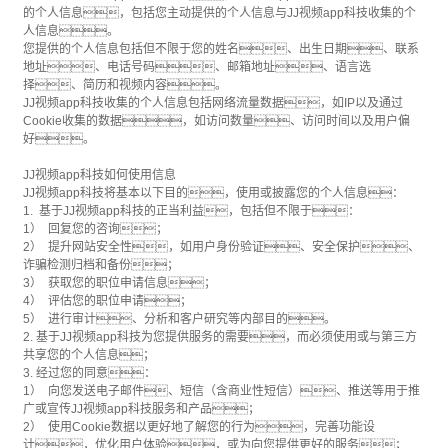
的个人信息，包括您主动提供的个人信息与JJ视频app科技收集的个
人信息。
您提供的个人信息包括但不限于您的姓名、出生日期、联系
地址、电话号码、邮箱地址、语言选
择、简历和视频内容。
JJ视频app科技收集的个人信息包括网络流量数据，如IP以及通过
Cookie收集的数据，如访问数量、访问时间以及用户偏
好。
JJ视频app科技如何使用信息
JJ视频app科技将基本以下目的，使用或披露您的个人信息：
1. 基于JJ视频app科技的正当利益，包括但不限于：
1） 回复您的咨询；
2） 提升网站安全性，如用户身份验证、安全保护、
诈骗检测归档和备份；
3） 获取您的职位申请信息；
4） 评估您的职位申请；
5） 进行审计、分析和客户研究等内部目的。
2. 基于JJ视频app科技为您提供服务的需要，而必须使用或与第三方
共享您的个人信息；
3. 经过您的同意：
1） 向您发送电子邮件、短信（含商业性短信）、推送等用于推
广或宣传JJ视频app科技服务和产品；
2） 使用Cookie数据以更好地了解您的行为，完善功能设
计，优化用户体验，或为向您提供更好的服务；