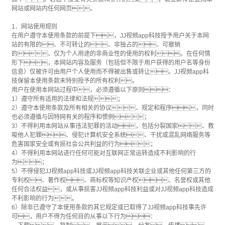
网站或网站内任何网页。
1．网站使用规则
在用户遵守本使用条款的前提下，JJ视频app科技授予用户关于本网
站的有限的、不可转让的、非独占的、可撤销
的、仅为个人用途的非商业性的使用的权利。在任何情
形下，本网站内容及服务（包括但不限于用户获得的用户名等身份
信息）仅被许可由用户个人使用而不得被出售或转让。JJ视频app科
技保留本使用条款未特别授予的所有权利。
用户在使用本网站过程中，必须遵循以下原则：
1）遵守所有适用的法律和法规；
2）遵守本使用条款及所有相关的协议、规定和程序，同时
也必须遵循与因特网有关的程序和惯例；
3）不得利用本网站从事违法犯罪的活动，包括分裂国家、教
唆他人犯罪、侵犯计算机安全系统、干扰或混乱网络服务等
危害国家安全或有损社会公共利益的行为；
4）不得利用本网站进行任何可能对互联网正常运转造成不利影响的行
为；
5）不得侵犯JJ视频app科技或JJ视频app科技关联企业或其他任何第三方的
专利权、著作权、商标权等知识产权、名誉权或其他
任何合法权益，或从事损害JJ视频app科技利益或对JJ视频app科技造成
不利影响的行为。
6）除非已遵守了本使用条款的其它规定或已取得了JJ视频app科技事先许
可，用户不得为任何目的从事以下行为：