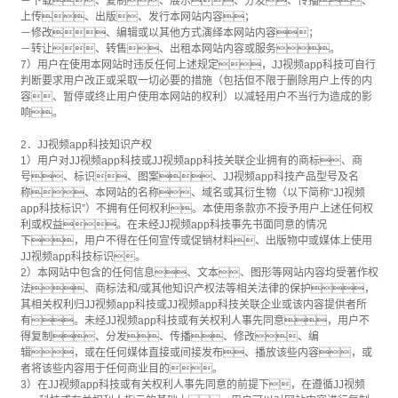
－下载、复制、展示、分发、传播、
上传、出版、发行本网站内容；
－修改、编辑或以其他方式演绎本网站内容；
－转让、转售、出租本网站内容或服务。
7）用户在使用本网站时违反任何上述规定，JJ视频app科技可自行
判断要求用户改正或采取一切必要的措施（包括但不限于删除用户上传的内
容、暂停或终止用户使用本网站的权利）以减轻用户不当行为造成的影
响。
2．JJ视频app科技知识产权
1）用户对JJ视频app科技或JJ视频app科技关联企业拥有的商标、商
号、标识、图案、JJ视频app科技产品型号及名
称、本网站的名称、域名或其衍生物（以下简称“JJ视频
app科技标识”）不拥有任何权利。本使用条款亦不授予用户上述任何权
利或权益。在未经JJ视频app科技事先书面同意的情况
下，用户不得在任何宣传或促销材料、出版物中或媒体上使用
JJ视频app科技标识。
2）本网站中包含的任何信息、文本、图形等网站内容均受著作权
法、商标法和/或其他知识产权法等相关法律的保护，
其相关权利归JJ视频app科技或JJ视频app科技关联企业或该内容提供者所
有。未经JJ视频app科技或有关权利人事先同意，用户不
得复制、分发、传播、修改、编
辑，或在任何媒体直接或间接发布、播放该些内容，或
者将该些内容用于任何商业目的。
3）在JJ视频app科技或有关权利人事先同意的前提下，在遵循JJ视频